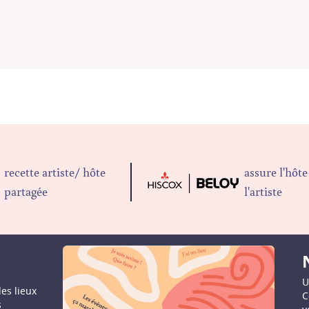
recette artiste/ hôte
assure l'hôte
partagée
l'artiste
U
les lieux
C
s