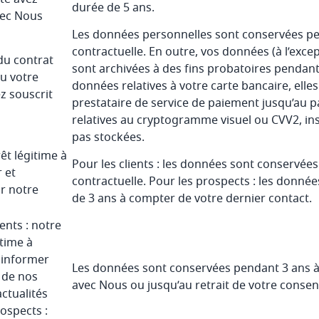
durée de 5 ans.
vec Nous
Les données personnelles sont conservées pen
contractuelle. En outre, vos données (à l’exc
du contrat
sont archivées à des fins probatoires pendan
u votre
données relatives à votre carte bancaire, elle
z souscrit
prestataire de service de paiement jusqu’au 
relatives au cryptogramme visuel ou CVV2, insc
pas stockées.
êt légitime à
Pour les clients : les données sont conservées
 et
contractuelle. Pour les prospects : les donné
r notre
de 3 ans à compter de votre dernier contact.
ients : notre
itime à
t informer
Les données sont conservées pendant 3 ans à
s de nos
avec Nous ou jusqu’au retrait de votre conse
ctualités
ospects :