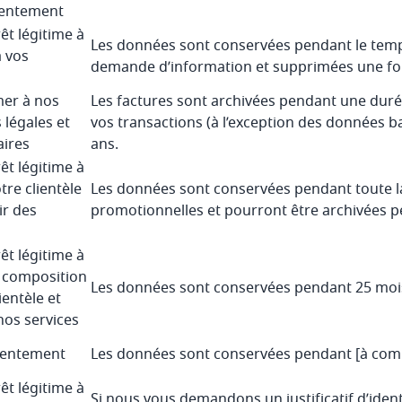
sentement
êt légitime à
Les données sont conservées pendant le temp
 vos
demande d’information et supprimées une foi
er à nos
Les factures sont archivées pendant une durée
 légales et
vos transactions (à l’exception des données 
ires
ans.
êt légitime à
otre clientèle
Les données sont conservées pendant toute l
ir des
promotionnelles et pourront être archivées pe
êt légitime à
a composition
Les données sont conservées pendant 25 moi
ientèle et
nos services
sentement
Les données sont conservées pendant [à comp
êt légitime à
Si nous vous demandons un justificatif d’iden