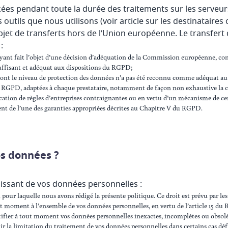
es pendant toute la durée des traitements sur les serveurs
outils que nous utilisons (voir article sur les destinataires
objet de transferts hors de l’Union européenne. Le transfer
:
ayant fait l’objet d’une décision d’adéquation de la Commission européenne, co
uffisant et adéquat aux dispositions du RGPD;
 dont le niveau de protection des données n’a pas été reconnu comme adéquat au 
 du RGPD, adaptées à chaque prestataire, notamment de façon non exhaustive la c
ation de règles d’entreprises contraignantes ou en vertu d’un mécanisme de cer
ent de l’une des garanties appropriées décrites au Chapitre V du RGPD.
os données ?
gissant de vos données personnelles :
 pour laquelle nous avons rédigé la présente politique. Ce droit est prévu par les
tout moment à l’ensemble de vos données personnelles, en vertu de l’article 15 d
rectifier à tout moment vos données personnelles inexactes, incomplètes ou obs
enir la limitation du traitement de vos données personnelles dans certains cas déf