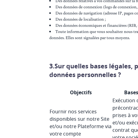
Des données relatives à vos commandes sur la bil
Des données de connexion (logs de connexion, m
Des données de navigation (adresse IP, pages con
Des données de localisation ;
Des données économiques et financières (RIB, do
Toute information que vous souhaitez nous tran
données. Elles sont signalées par tous moyens.
3.Sur quelles bases légales,
données personnelles ?
Objectifs
Bases
Exécution
précontrac
Fournir nos services
prises à v
disponibles sur notre Site
et/ou exéc
et/ou notre Plateforme via
contrat qu
votre compte
votre soci