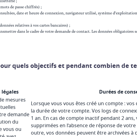
letterie ;
ots de passe chiffrés) ;
sultées, date et heure de connexion, navigateur utilisé, système d’exploitation,
nnées relatives à vos cartes bancaires) ;
smettre dans le cadre de votre demande de contact. Les données obligatoires s
 pour quels objectifs et pendant combien de 
 légales
Durées de cons
 de mesures
Lorsque vous vous êtes créé un compte : vos
tuelles
la durée de votre compte. Vos logs de conne
otre demande
1 an. En cas de compte inactif pendant 2 ans
ution du
supprimées en l’absence de réponse de votre p
e vous ou
outre, vos données peuvent être archivées à 
été avez