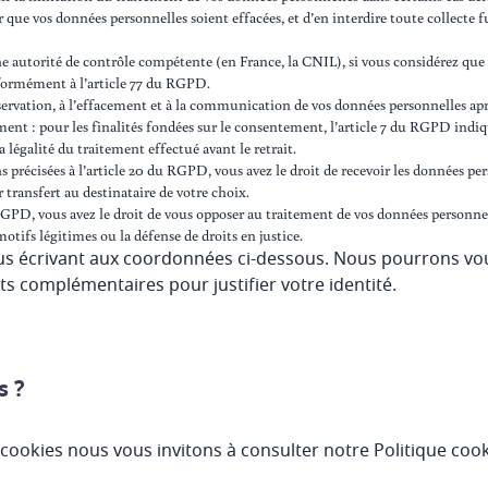
r que vos données personnelles soient effacées, et d’en interdire toute collecte f
e autorité de contrôle compétente (en France, la CNIL), si vous considérez que
nformément à l’article 77 du RGPD.
onservation, à l’effacement et à la communication de vos données personnelles ap
ent : pour les finalités fondées sur le consentement, l’article 7 du RGPD indi
 légalité du traitement effectué avant le retrait.
ons précisées à l’article 20 du RGPD, vous avez le droit de recevoir les données 
 transfert au destinataire de votre choix.
u RGPD, vous avez le droit de vous opposer au traitement de vos données person
otifs légitimes ou la défense de droits en justice.
us écrivant aux coordonnées ci-dessous. Nous pourrons vo
 complémentaires pour justifier votre identité.
s ?
 cookies nous vous invitons à consulter notre Politique cook