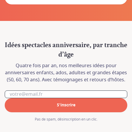
Idées spectacles anniversaire, par tranche
d’âge
Quatre fois par an, nos meilleures idées pour
anniversaires enfants, ados, adultes et grandes étapes
(50, 60, 70 ans). Avec témoignages et retours d’hôtes.
S'inscrire
En cas de besoin, contactez nous à l'adresse
En cas de besoin, contactez nous à l'adresse
Pas de spam, désinscription en un clic.
contact@hormur.com
contact@hormur.com
ou au 07 82 74 05 14.
ou au 07 82 74 05 14.
Nous vous répondrons dans les plus brefs
Nous vous répondrons dans les plus brefs