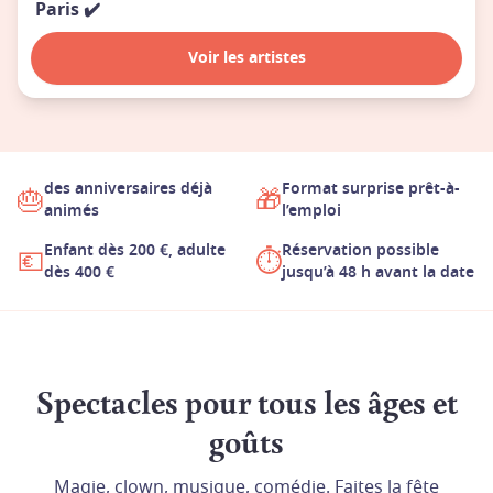
Paris
✔️
Voir les artistes
des anniversaires déjà
Format surprise prêt-à-
🎂
🎁
animés
l’emploi
Enfant dès 200 €, adulte
Réservation possible
💶
⏱️
dès 400 €
jusqu’à 48 h avant la date
Spectacles pour tous les âges et
goûts
Magie, clown, musique, comédie. Faites la fête