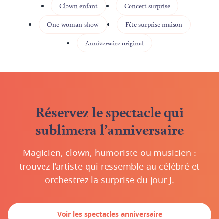
Clown enfant
Concert surprise
One-woman-show
Fête surprise maison
Anniversaire original
Réservez le spectacle qui
sublimera l’anniversaire
Magicien, clown, humoriste ou musicien :
trouvez l’artiste qui ressemble au célébré et
orchestrez la surprise du jour J.
Voir les spectacles anniversaire