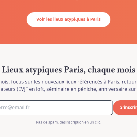
Voir les lieux atypiques à Paris
Lieux atypiques Paris, chaque mois
ois, focus sur les nouveaux lieux référencés à Paris, retou
ateurs (EVJF en loft, séminaire en péniche, anniversaire sur
En
En
co
co
S'inscri
ré
ré
Pas de spam, désinscription en un clic.