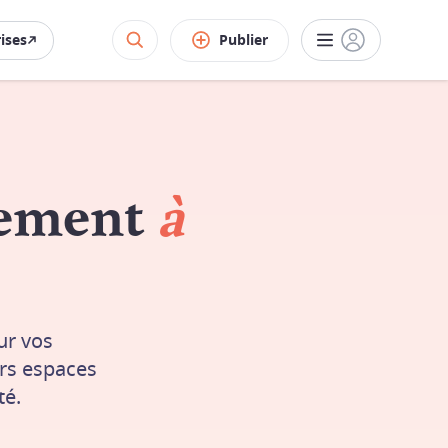
rises
Publier
nement
à
ur vos
rs espaces
té.