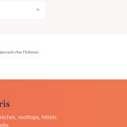
+
Spectacle chez l’habitant
ris
éniches, rooftops, hôtels
elle.