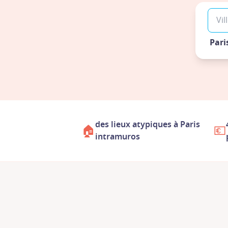
Pari
des lieux atypiques à Paris
🏠
💶
intramuros