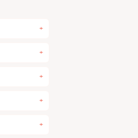
+
+
+
+
+