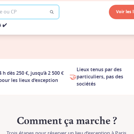
Voir les 
s
✔️
Lieux tenus par des
4 h dès 250 €, jusqu’à 2 500 €
🤝
particuliers, pas des
pour les lieux d’exception
sociétés
Comment ça marche ?
Trois étapes pour réserver un lieu d’exception à Paris.