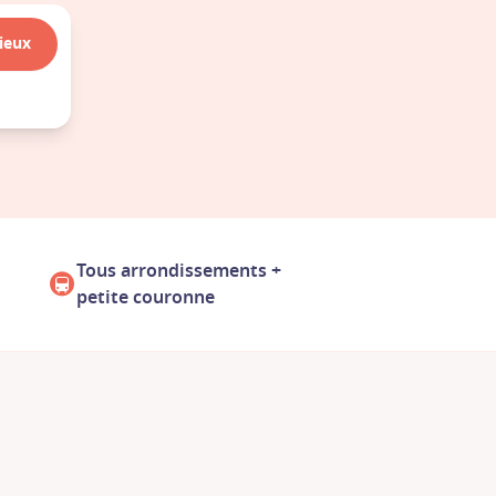
lieux
Tous arrondissements +
🚇
petite couronne