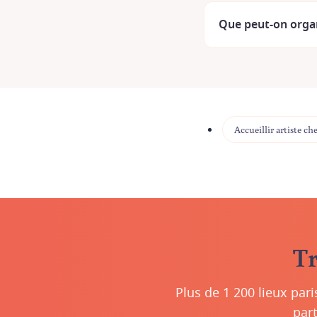
Que peut-on organ
Accueillir artiste che
Tr
Plus de 1 200 lieux pari
part