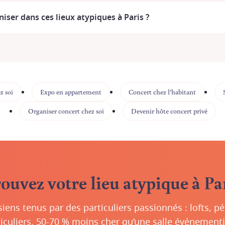
iser dans ces lieux atypiques à Paris ?
z soi
Expo en appartement
Concert chez l’habitant
Organiser concert chez soi
Devenir hôte concert privé
ouvez votre lieu atypique à Pa
siens tenus par des particuliers passionnés : lofts, p
iculiers. 50-70 % moins cher qu’une salle événementi