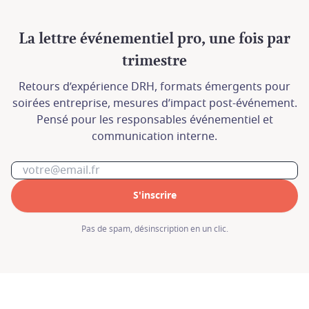
La lettre événementiel pro, une fois par
trimestre
Retours d’expérience DRH, formats émergents pour
soirées entreprise, mesures d’impact post-événement.
Pensé pour les responsables événementiel et
communication interne.
S'inscrire
En cas de besoin, contactez nous à l'adresse
En cas de besoin, contactez nous à l'adresse
Pas de spam, désinscription en un clic.
contact@hormur.com
contact@hormur.com
ou au 07 82 74 05 14.
ou au 07 82 74 05 14.
Nous vous répondrons dans les plus brefs
Nous vous répondrons dans les plus brefs
délais.
délais.