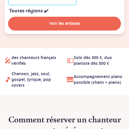
Toutes régions
✔️
Voir les artistes
des chanteurs français
Solo dès 300 €, duo
🎤
💶
vérifiés
pianiste dès 500 €
Chanson, jazz, soul,
Accompagnement piano
🎵
🎹
gospel, lyrique, pop
possible (chant + piano)
covers
Comment réserver un chanteur