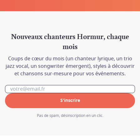
Nouveaux chanteurs Hormur, chaque
mois
Coups de cœur du mois (un chanteur lyrique, un trio
jazz vocal, un songwriter émergent), styles à découvrir
et chansons sur-mesure pour vos événements.
S'inscrire
En cas de besoin, contactez nous à l'adresse
En cas de besoin, contactez nous à l'adresse
Pas de spam, désinscription en un clic.
contact@hormur.com
contact@hormur.com
ou au 07 82 74 05 14.
ou au 07 82 74 05 14.
Nous vous répondrons dans les plus brefs
Nous vous répondrons dans les plus brefs
délais.
délais.