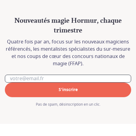
Nouveautés magie Hormur, chaque
trimestre
Quatre fois par an, focus sur les nouveaux magiciens
référencés, les mentalistes spécialistes du sur-mesure
et nos coups de cœur des concours nationaux de
magie (FFAP).
S'inscrire
En cas de besoin, contactez nous à l'adresse
En cas de besoin, contactez nous à l'adresse
Pas de spam, désinscription en un clic.
contact@hormur.com
contact@hormur.com
ou au 07 82 74 05 14.
ou au 07 82 74 05 14.
Nous vous répondrons dans les plus brefs
Nous vous répondrons dans les plus brefs
délais.
délais.