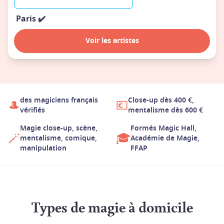
Paris
✔️
Voir les artistes
des magiciens français
Close-up dès 400 €,
🎩
💶
vérifiés
mentalisme dès 600 €
Magie close-up, scène,
Formés Magic Hall,
🪄
🎓
mentalisme, comique,
Académie de Magie,
manipulation
FFAP
Types de magie à domicile