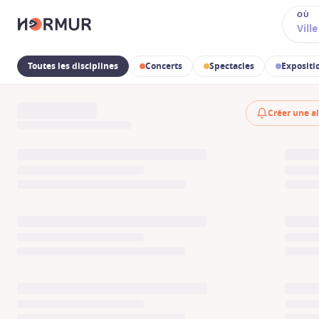
OÙ
Toutes les disciplines
Concerts
Spectacles
Expositio
Créer une al