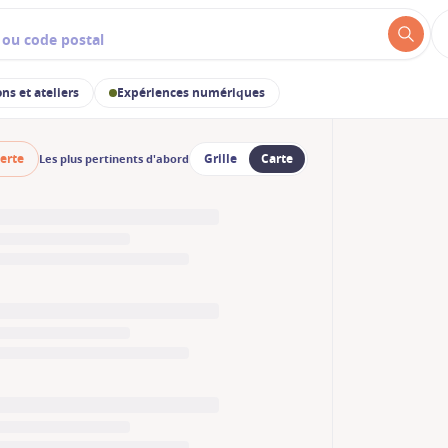
ns et ateliers
Expériences numériques
erte
Grille
Carte
Les plus pertinents d'abord