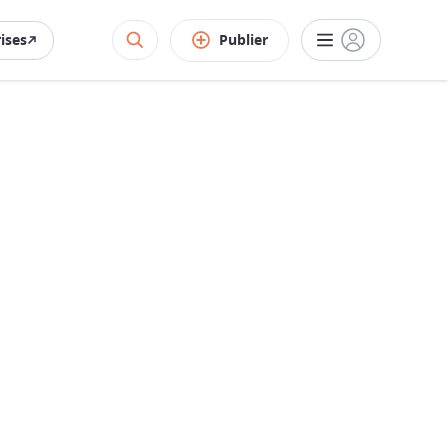
rises
Publier