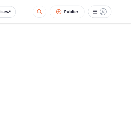
rises
Publier