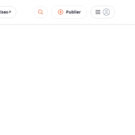
rises
Publier