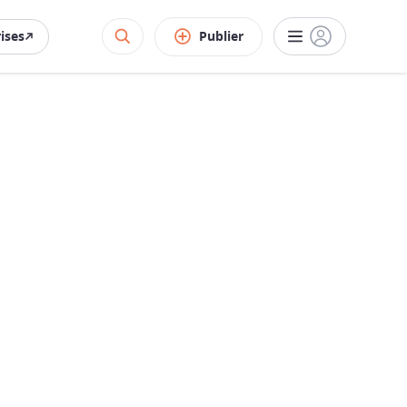
rises
Publier