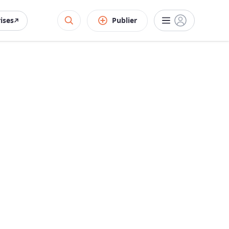
rises
Publier