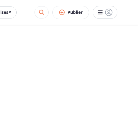
rises
Publier