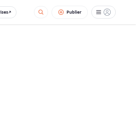
rises
Publier