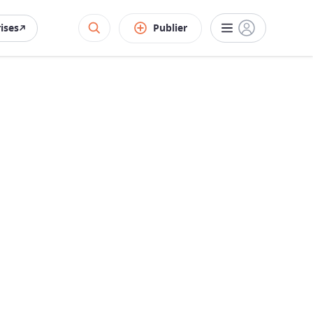
rises
Publier