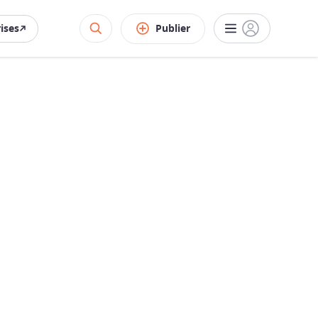
rises
Publier