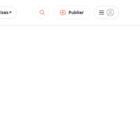
rises
Publier