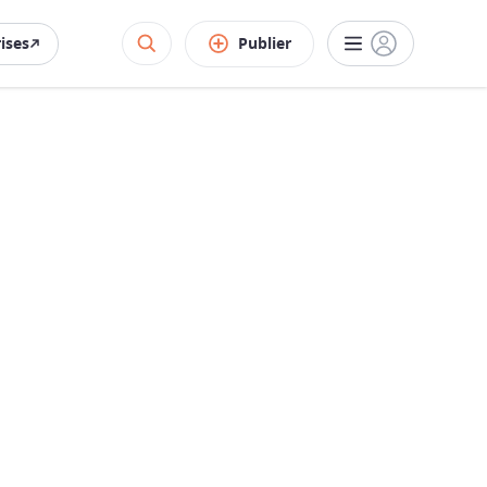
rises
Publier