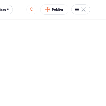
rises
Publier