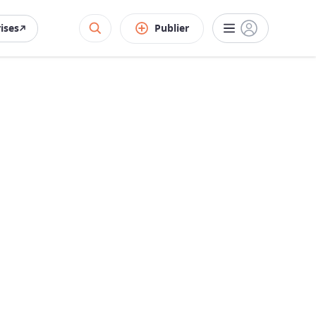
rises
Publier