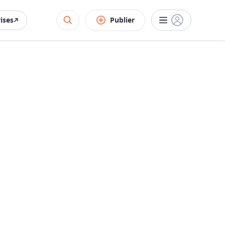
rises
Publier