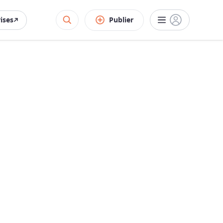
rises
Publier