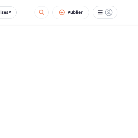
rises
Publier