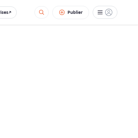
rises
Publier