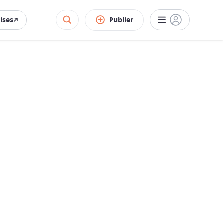
rises
Publier