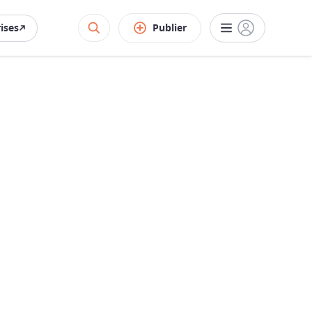
rises
Publier