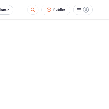
rises
Publier